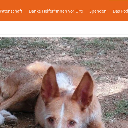
uns
Kontakt
Los Podencos de PHF
Quié
Patenschaft
Danke Helfer*innen vor Ort!
Spenden
Das Pod