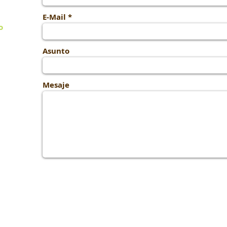
E-Mail
o
om
Asunto
Mesaje
Conocer el equipo ?