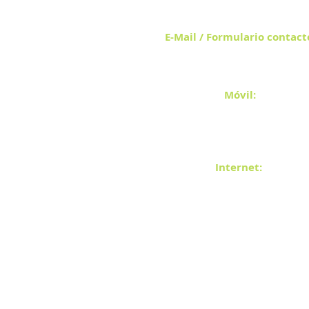
E-Mail / Formulario contact
podenco-help-filato@gmx.c
Móvil
:
0034/699 99 49 25
o
0049-(0)176-23 85 48 92
Internet:
www.podenco-help.com