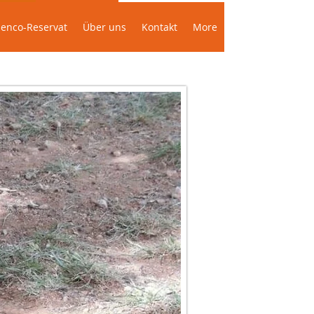
n ?
Servicio
enco-Reservat
Über uns
Kontakt
More