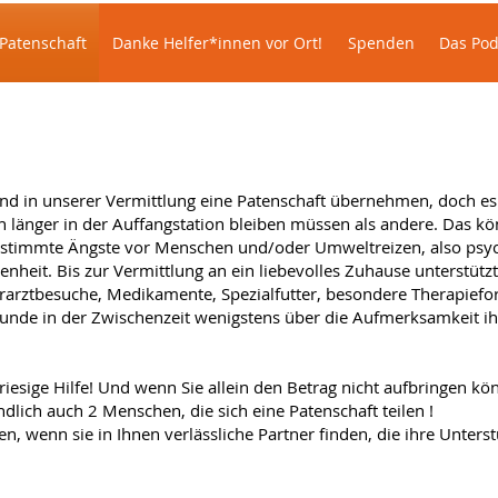
Patenschaft
Danke Helfer*innen vor Ort!
Spenden
Das Pod
nd in unserer Vermittlung eine Patenschaft übernehmen, doch es g
h länger in der Auffangstation bleiben müssen als andere. Das k
bestimmte Ängste vor Menschen und/oder Umweltreizen, also psyc
nheit. Bis zur Vermittlung an ein liebevolles Zuhause unterstützt
rarztbesuche, Medikamente, Spezialfutter, besondere Therapiefor
hunde in der Zwischenzeit wenigstens über die Aufmerksamkeit ih
iesige Hilfe! Und wenn Sie allein den Betrag nicht aufbringen kö
lich auch 2 Menschen, die sich eine Patenschaft teilen !
n, wenn sie in Ihnen verlässliche Partner finden, die ihre Unter