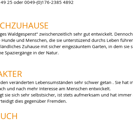
 49 25 oder 0049-(0)176-2385 4892
SCHZUHAUSE
iges Waldgespenst" zwischenzeitlich sehr gut entwickelt. Dennoch s
e Hunde und Menschen, die sie unterstüzend durchs Leben führen,
in ländliches Zuhause mit sicher eingezäuntem Garten, in dem sie 
e Spaziergänge in der Natur.
AKTER
it den veränderten Lebensumständen sehr schwer getan
.
Sie hat i
ach und nach mehr Interesse am Menschen entwickelt.
sie sich sehr selbstsicher, ist stets aufmerksam und hat immer al
teidigt dies gegenüber Fremden.
BUC
H