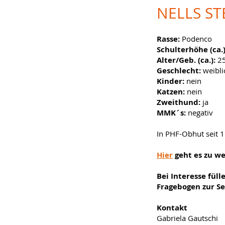
NELLS ST
Rasse:
Podenco
Schulterhöhe (ca.)
Alter/Geb. (ca.):
25
Geschlecht:
weibli
Kinder:
nein
Katzen:
nein
Zweithund:
ja
MMK´s:
negativ
In PHF-Obhut seit 
Hier
geht es zu w
Bei Interesse füll
Fragebogen zur Se
Kontakt
Gabriela Gautschi