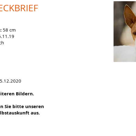
ECKBRIEF
:
58 cm
.11.19
ch
15.12.2020
eiteren Bildern.
en Sie bitte unseren
lbstauskunft aus.