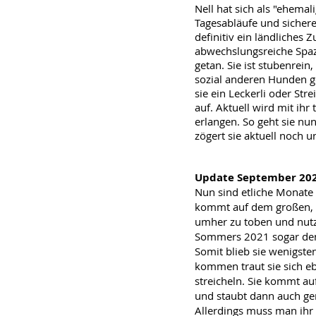
Nell hat sich als "ehemal
Tagesabläufe und sichere
definitiv ein ländliches
abwechslungsreiche Spaz
getan. Sie ist stubenrein
sozial anderen Hunden g
sie ein Leckerli oder Str
auf. Aktuell wird mit ihr
erlangen. So geht sie nu
zögert sie aktuell noch 
Update September 20
Nun sind etliche Mon
ate
kommt auf dem groß
en,
umher zu toben und nutz
Sommers 2021 sogar den 
Somit blieb sie wenigsten
kommen traut sie sich eb
streicheln. Sie kommt au
und staubt dann auch ger
Allerdings muss man ihr 