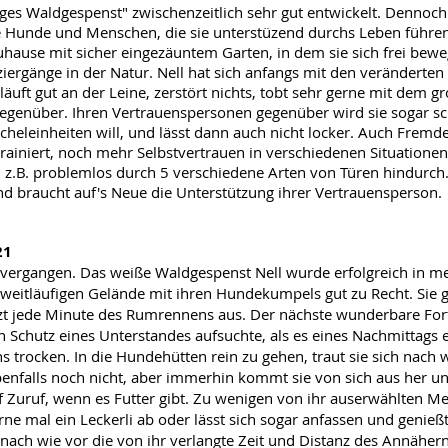
iges Waldgespenst" zwischenzeitlich sehr gut entwickelt. Dennoch s
 Hunde und Menschen, die sie unterstüzend durchs Leben führen,
 Zuhause mit sicher eingezäuntem Garten, in dem sie sich frei bew
iergänge in der Natur. Nell hat sich anfangs mit den verändert
, läuft gut an der Leine, zerstört nichts, tobt sehr gerne mit dem 
egenüber. Ihren Vertrauenspersonen gegenüber wird sie sogar sc
eicheleinheiten will, und lässt dann auch nicht locker. Auch Frem
 trainiert, noch mehr Selbstvertrauen in verschiedenen Situatione
n z.B. problemlos durch 5 verschiedene Arten von Türen hindurch.
und braucht auf's Neue die Unterstützung ihrer Vertrauensperson.
21
 vergangen. Das weiße Waldgespenst Nell wurde erfolgreich in m
 weitläufigen Gelände mit ihren Hundekumpels gut zu Recht. Sie 
t jede Minute des Rumrennens aus. Der nächste wunderbare Forts
Schutz eines Unterstandes aufsuchte, als es eines Nachmittags e
s trocken. In die Hundehütten rein zu gehen, traut sie sich nach 
enfalls noch nicht, aber immerhin kommt sie von sich aus her un
f Zuruf, wenn es Futter gibt. Zu wenigen von ihr auserwählten Me
ne mal ein Leckerli ab oder lässt sich sogar anfassen und genießt
nach wie vor die von ihr verlangte Zeit und Distanz des Annäher