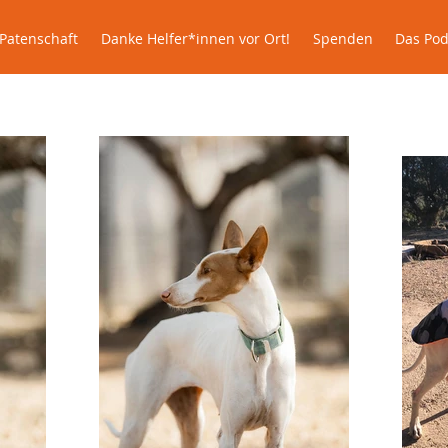
le
Patenschaft
Danke Helfer*innen vor Ort!
Spenden
Patenschaft
Danke Helfer*innen vor Ort!
Spenden
Das Pod