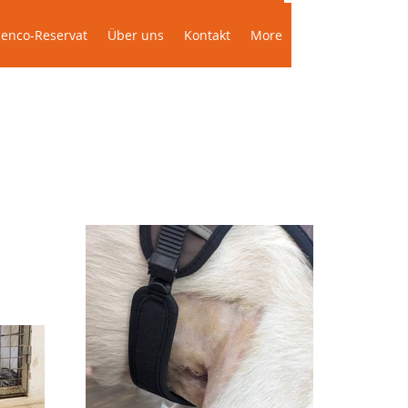
Das Podenco-Reservat
Über uns
More
enco-Reservat
Über uns
Kontakt
More