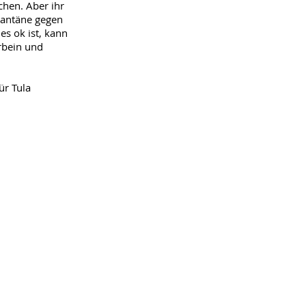
chen. Aber ihr
arantäne gegen
s ok ist, kann
rbein und
ür Tula