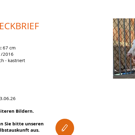
TECKBRIEF
):
67 cm
/2016
ch - kastriert
03.06.26
eiteren Bildern.
en Sie bitte unseren
lbstauskunft aus.