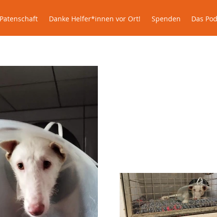
le
Patenschaft
Danke Helfer*innen vor Ort!
Spenden
Patenschaft
Danke Helfer*innen vor Ort!
Spenden
Das Pod