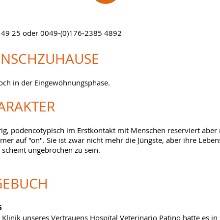
 49 25 oder 0049-(0)176-2385 4892
NSCHZUHAUSE
 noch in der Eingewöhnungsphase.
ARAKTER
erig, podencotypisch im Erstkontakt mit Menschen reserviert aber 
mer auf "on". Sie ist zwar nicht mehr die Jüngste, aber ihre Lebe
 scheint ungebrochen zu sein.
GEBUCH
6
r Klinik unseres Vertrauens
Hospital Veterinario Patino
hatte es in 