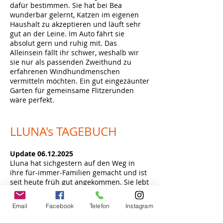
dafür bestimmen. Sie hat bei Bea
wunderbar gelernt, Katzen im eigenen
Haushalt zu akzeptieren und läuft sehr
gut an der Leine. Im Auto fährt sie
absolut gern und ruhig mit. Das
Alleinsein fällt ihr schwer, weshalb wir
sie nur als passenden Zweithund zu
erfahrenen Windhundmenschen
vermitteln möchten. Ein gut eingezäunter
Garten für gemeinsame Flitzerunden
wäre perfekt.
LLUNA's
TAGEBUCH
Update
06.12.2025
Lluna hat sichg
estern auf den Weg in
ihre für-immer-Familien gemacht und ist
seit heute früh gut angekommen. Sie lebt
nun mit unserem ehemaligen Schützling
Milou zusammen in einer tollen Familie.
Email
Facebook
Telefon
Instagram
Wir wünschen euch liebe Adoptanten
ganz viele schöne, lustige und