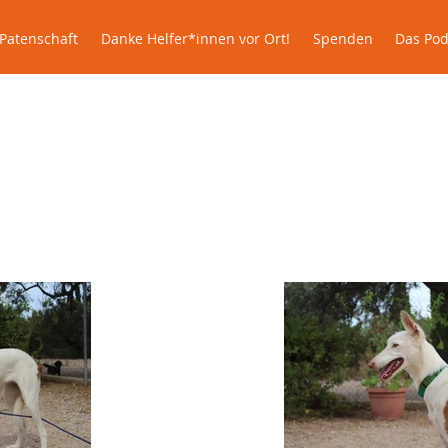
le
Patenschaft
Danke Helfer*innen vor Ort!
Spenden
Patenschaft
Danke Helfer*innen vor Ort!
Spenden
Das Pod