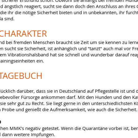
n sicherer Ersthund schön. Obwohl sie anfangs bei fremden Hu
d ängstlich reagiert, sucht sie dann doch den Anschluss an ihres 
ie ihr die nötige Sicherheit bieten und in unbekannten, ihr furc
da sind.
CHARAKTER
und bei fremden Menschen braucht sie Zeit um sie kennen zu lerne
 sucht sie Sicherheit, ist anhänglich und "tanzt" auch mal vor F
em Vibrationshalsband hat sie schnell und wunderbar darauf reagi
rainingseinheiten ein.
TAGEBUCH
ücklich darüber, dass sie in Deutschland auf Pflegestelle ist und d
iebevoller Fürsorge ankommen darf. Mit den Hunden und den Ka
sie sehr gut zu Recht. Sie liegt gerne in den unterschiedlichsten 
 Probe und genießt die Aufmerksamkeit, wie auch die Sicherheit.
0
ichen MMK's negativ getestet. Wenn die Quarantäne vorbei ist, ben
 dann weitere Impfungen.