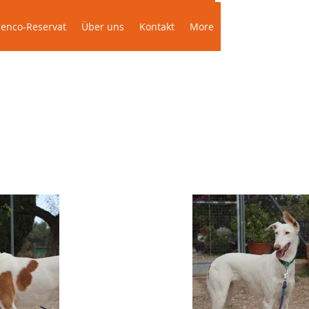
Das Podenco-Reservat
Über uns
More
enco-Reservat
Über uns
Kontakt
More