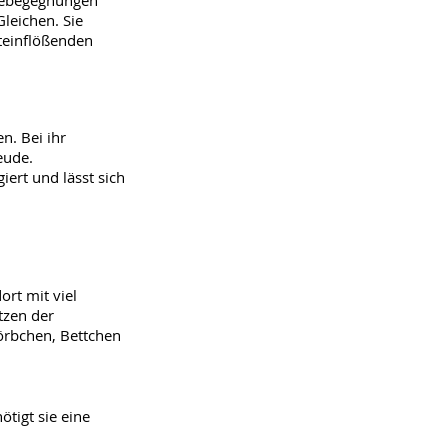
ndebegegnungen
Gleichen. Sie
hteinflößenden
n. Bei ihr
reude.
ert und lässt sich
ort mit viel
tzen der
Körbchen, Bettchen
ötigt sie eine