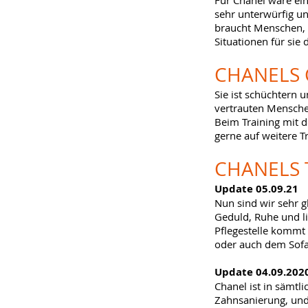
Für Chanel wäre ei
sehr unterwürfig un
braucht Menschen, d
Situationen für sie 
CHANELS
Sie ist schüchtern 
vertrauten Menschen
Beim Training mit d
gerne auf weitere T
CHANELS
Update 05.09.21
Nun sind wir sehr gl
Geduld, Ruhe und l
Pflegestelle kommt 
oder auch dem Sofa
Update 04.09.202
Chanel ist in sämtl
Zahnsanierung, und