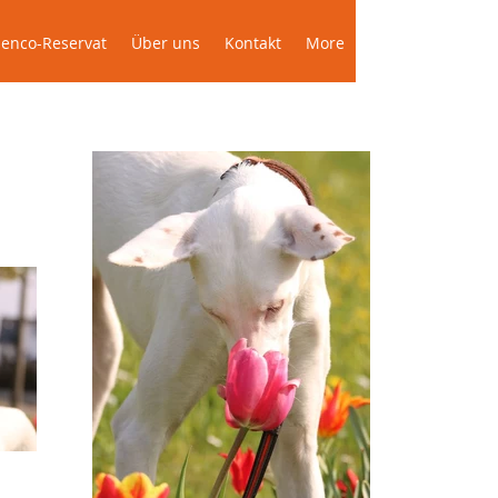
Das Podenco-Reservat
Über uns
More
enco-Reservat
Über uns
Kontakt
More