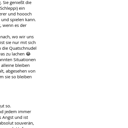
. Sie genießt die
Schleppi) ein
erer und hoooch
 und spielen kann.
rt, wenn es der
 nach, wo wir uns
st sie nur mit sich
n die Quatschnudel
was zu lachen 😂
annten Situationen
 alleine bleiben
 alt, abgesehen von
m sie so bleiben
ut so.
m und jedem immer
s Angst und ist
absolut souverän,