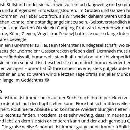
t. Stillstand findet sie nach wie vor einfach langweilig und so gin
n und aufregenden Entdeckungstouren. Im Großen und Ganzen hat 
kommen, war aber Gott froh, als wir wieder daheim waren und si
hen konnte, ohne ständig angeleint zu sein. (Selbstverständlich 
aus und Garten) Ob sie ein Camping-Profi wird, werden wir noch
rde, Kühe, Ziegen, Vogelstrauße usw) hatte sie nur so lange Intere
ares bewegte!
in ein Für-Immer zu Hause in toleranter Hundegesellschaft, wo sie
eits der „normalen“ Gassistrecken erleben darf. Demnach muss 
 verständnisvoll, humorvoll, standhaft und absolut nicht zimperli
e herum sehr still ist, beschert sie einem doch immer wieder her
hen witzigen Humor hat 😜 Ihre unbeschwerte, stets gutgelaunte F
chen an und so waren wir die letzten Tage oftmals in aller Mund
n lange im Gedächtnis 😂
0
haosbraut ist immer noch auf der Suche nach ihrem perfekten zu 
 ordentlich auf den Kopf stellen kann. Fiore hat sich mittlerweile 
griert. Routinierte Abläufe und konstante Wiederholungen helfen ih
zu Recht zu finden. Trotzdem ist es sehr wichtig, dass im neuen 
d lebt, an dem sie sich orientieren kann und der auch gerne zu 
t. Die große weiße Schönheit ist immer gut gelaunt, immer fröhli