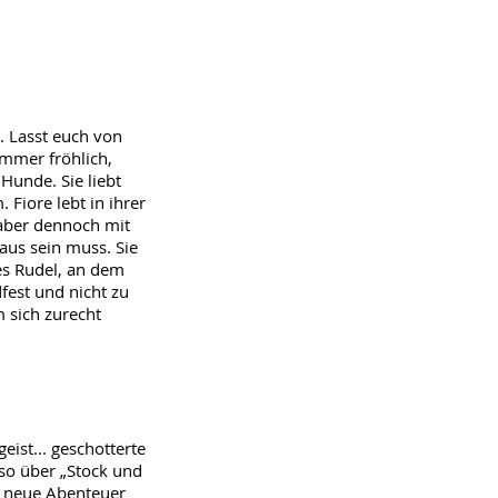
. Lasst euch von
immer fröhlich,
Hunde. Sie liebt
Fiore lebt in ihrer
 aber dennoch mit
aus sein muss. Sie
es Rudel, an dem
fest und nicht zu
 sich zurecht
eist... geschotterte
lso über „Stock und
ür neue Abenteuer