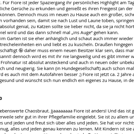
 Für Fiore ist jeder Spaziergang ihr persönliches Highlight am Tag
tliche Gerüche zu erkunden und genießt es ihren Freigeist (an der 
 können. Dennoch muss im neuen zu Hause auch ein großer, sich
n vorhanden sein, damit sie nach Lust und Laune toben, springen
absolut genial, zu Katzen sollte sie lieber nicht, da sie ja nicht hö
viel wird und das dann schnell mal „ins Auge“ gehen kann.
im Garten ist sie eher anhänglich und schaut auch immer wieder
Streicheleinheiten ein und liebt es zu kuscheln. Draußen hingegen i
chäftigt 🤪 daher muss einem neuen Besitzer klar sein, dass ma
kann!! dennoch wird es mit ihr nie langweilig und es gibt immer 
e Frohnatur ist absolut ansteckend und auch in neuen oder unbek
dlich und neugierig. Sie kann (in Hundegesellschaft) auch schon mal
 es auch mit dem Autofahren besser ;) Fiore ist jetzt ca. 2 Jahre
ngesund und wünscht sich nun endlich ein eigenes zu Hause, in de
0
iebenswerte Chaosbraut. Jjaaaaaaaa Fiore ist anders! Und das ist g
lerweile sehr gut in ihrer Pflegefamilie eingelebt. Sie ist zu alle
es und jeden und freut sich über alles und jeden. Sie hat vor nicht
ug, alles und jeden genau kennen zu lernen. Mit Kindern ist sie 