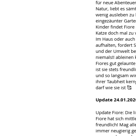
für neue Abenteuer.
Natur, liebt es säm
wenig ausleben zu
eingezäunter Garte
Kinder findet Fiore 
Katze doch mal zu 
Im Haus oder auch 
aufhalten, fordert 
und der Umwelt bes
niemals!! ableinen 
Fiores gut gelaunt
ist sie stets freun
und so langsam wird
ihrer Taubheit ker
darf wie sie ist 🥰
Update 24.01.202
Update Fiore: Die l
Fiore hat sich mitt
freundlich! Mag all
immer neugierig gen