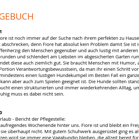
AGEBUCH
1
ore ist noch immer auf der Suche nach ihrem perfekten zu Hause
t abschrecken, denn Fiore hat absolut kein Problem damit Sie ist 
 offenherzig den Menschen gegenüber und auch lustig mit anderen 
irunden und schlendert am Liebsten im abgesicherten Garten rum. 
indet diese auch ziemlich gut. Sie braucht Menschen mit Humor,
 Portion Verantwortungsbewusstsein, da man ihr einen Schritt vor
mindestens einen lustigen Hundekumpel im Besten Fall ein ganz
n kann aber auch zum Spielen geeignet ist. Die Hunde sollten stand
raucht einen strukturierten und immer wiederkehrenden Alltag, um
uhig muss es dabei nicht sein.
0
laub - Bericht der Pflegestelle:
aufregendes Wochenende hinter uns. Fiore ist und bleibt ein Freig
 sie überhaupt nicht. Mit gutem Schuhwerk ausgerüstet ging es a
zen wird sie immer eine Vagabundin bleiben, die allzeit bereit f