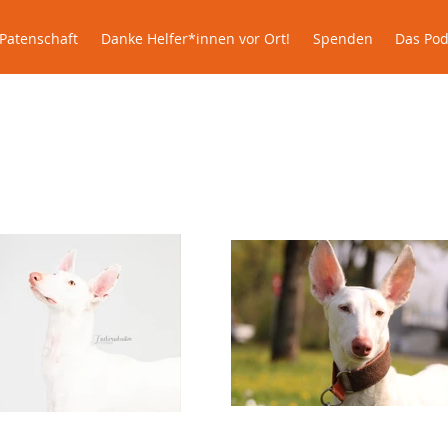
lle
Patenschaft
Danke Helfer*innen vor Ort!
Spenden
Patenschaft
Danke Helfer*innen vor Ort!
Spenden
Das Pod