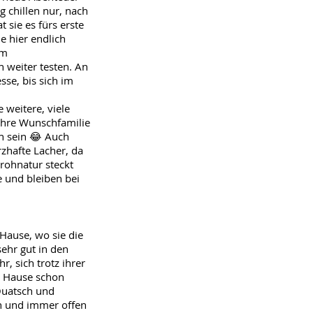
g chillen nur, nach
sie es fürs erste
e hier endlich
im
 weiter testen. An
sse, bis sich im
 weitere, viele
ihre Wunschfamilie
ch sein 😂 Auch
zhafte Lacher, da
rohnatur steckt
e und bleiben bei
Hause, wo sie die
sehr gut in den
r, sich trotz ihrer
zu Hause schon
Quatsch und
ch und immer offen