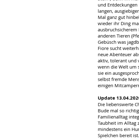
und Entdeckungen is
langen, ausgiebige
Mal ganz gut hinbe
wieder ihr Ding mac
ausbruchsicherem H
anderen Tieren (Pfe
Gebüsch was jagdb
Fiore sucht weiterh
neue Abenteuer abs
aktiv, tolerant und
wenn die Welt um si
sie ein ausgesproc
selbst fremde Mens
einigen Mitcamper
Update 13.04.202
Die liebenswerte C
Bude mal so richtig
Familienalltag inte
Taubheit im Alltag 
mindestens ein Hun
Spielchen bereit is