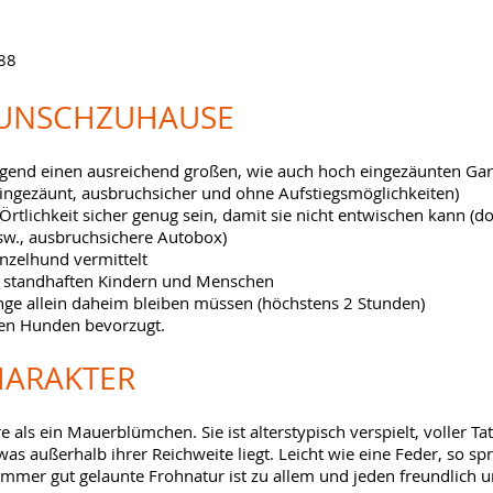
88
WUNSCHZUHAUSE
ngend einen ausreichend großen, wie auch hoch eingezäunten Ga
ngezäunt, ausbruchsicher und ohne Aufstiegsmöglichkeiten)
Örtlichkeit sicher genug sein, damit sie nicht entwischen kann (d
w., ausbruchsichere Autobox)
Einzelhund vermittelt
u standhaften Kindern und Menschen
lange allein daheim bleiben müssen (höchstens 2 Stunden)
ben Hunden bevorzugt.
HARAKTER
ere als ein Mauerblümchen. Sie ist alterstypisch verspielt, voller 
was außerhalb ihrer Reichweite liegt. Leicht wie eine Feder, so spr
immer gut gelaunte Frohnatur ist zu allem und jeden freundlich 