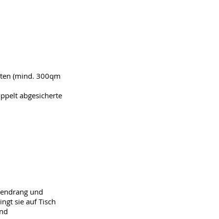
rten (mind. 300qm
oppelt abgesicherte
Tatendrang und
ingt sie auf Tisch
und