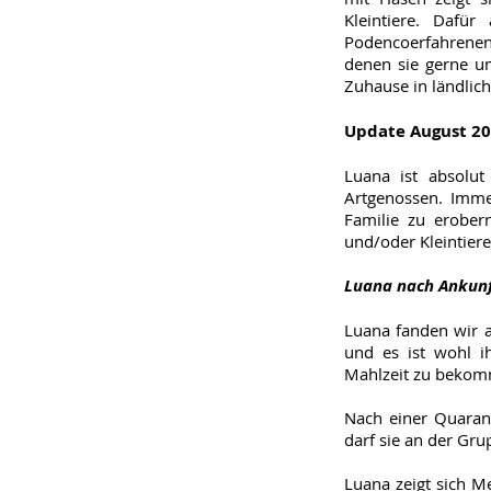
Kleintiere. Dafür
Podencoerfahrenen 
denen sie gerne um
Zuhause in ländlic
Update August 2
Luana ist absolu
Artgenossen. Immer
Familie zu erobern
und/oder Kleintiere
Luana nach Ankunf
Luana fanden wir a
und es ist wohl i
Mahlzeit zu bekomm
Nach einer Quarant
darf sie an der Gr
Luana zeigt sich M