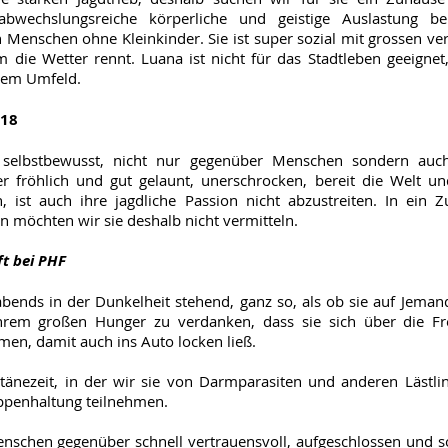
 abwechslungsreiche körperliche und geistige Auslastung be
Menschen ohne Kleinkinder. Sie ist super sozial mit grossen ve
 die Wetter rennt. Luana ist nicht für das Stadtleben geeignet
hem Umfeld.
018
t selbstbewusst, nicht nur gegenüber Menschen sondern auc
 fröhlich und gut gelaunt, unerschrocken, bereit die Welt un
, ist auch ihre jagdliche Passion nicht abzustreiten. In ein 
n möchten wir sie deshalb nicht vermitteln.
t bei PHF
bends in der Dunkelheit stehend, ganz so, als ob sie auf Jeman
hrem großen Hunger zu verdanken, dass sie sich über die Fr
en, damit auch ins Auto locken ließ.
änezeit, in der wir sie von Darmparasiten und anderen Lästlin
uppenhaltung teilnehmen.
enschen gegenüber schnell vertrauensvoll, aufgeschlossen und so