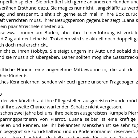
mperlich spielen. Sie orientiert sich gerne an anderen Hunden un
eränen Ersthund dazu. Sie mag es nur nicht, „angekläfft“ zu wer
hig und entspannt, zieht sich gerne auch mal in ihre Box zurü
äft verrichten muss. Ihrer Bezugsperson gegenüber zeigt Luana 
 ein paar Streicheleinheiten ab.
se zwar immer am Boden, aber ihre Leinenführung ist vorbildl
ld Zug auf der Leine ist. Trotzdem wird sie aktuell noch doppelt ge
ich doch mal erschrickt.
icht zu ihren Hobbys. Sie steigt ungern ins Auto und sobald die 
und sie muss sich übergeben. Daher sollten mögliche Gassistreck
attliche Hündin eine angenehme Mitbewohnerin, die auf der
hne Kinder ist.
iches Kennenlernen, senden wir euch gerne unseren Fragebogen z
0
 der vier kürzlich auf ihre Pflegestellen ausgereisten Hunde möch
auf ihre zweite Chance wartenden Schätze nicht vergessen.
schon zwei Jahre bei uns. Ihre beiden ausgereisten Kumpels Pierr
parringspartnerin von Pierrot. Luana selber ist eine kräftig
ielen und Rennen. Bei ihr bekannten Menschen ist sie sehr zug
begegnet sie zurückhaltend und in Podencomanier reserviert. 
ie starken Jagdtrieb, deshalb suchen wir für sie ein Zuhau