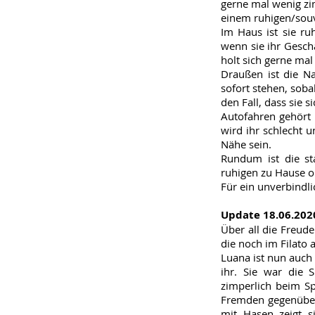
gerne mal wenig zi
einem ruhigen/souv
Im Haus ist sie ru
wenn sie ihr Gesch
holt sich gerne mal
Draußen ist die Na
sofort stehen, soba
den Fall, dass sie s
Autofahren gehört n
wird ihr schlecht 
Nähe sein.
Rundum ist die st
ruhigen zu Hause o
Für ein unverbindl
Update 18.06.202
Über all die Freude
die noch im Filato 
Luana ist nun auch 
ihr. Sie war die S
zimperlich beim Sp
Fremden gegenüber 
mit Hasen zeigt s