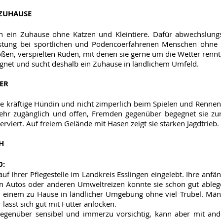
ZUHAUSE
h ein Zuhause ohne Katzen und Kleintiere. Dafür abwechslungs
stung bei sportlichen und Podencoerfahrenen Menschen ohne Kl
oßen, verspielten Rüden, mit denen sie gerne um die Wetter rennt.
ignet und sucht deshalb ein Zuhause in ländlichem Umfeld.
ER
ine kräftige Hündin und nicht zimperlich beim Spielen und Rennen
sehr zugänglich und offen, Fremden gegenüber begegnet sie zu
viert. Auf freiem Gelände mit Hasen zeigt sie starken Jagdtrieb.
H
0:
auf Ihrer Pflegestelle im Landkreis Esslingen eingelebt. Ihre anfä
n Autos oder anderen Umweltreizen konnte sie schon gut ablege
 einem zu Hause in ländlicher Umgebung ohne viel Trubel. Männ
 lässt sich gut mit Futter anlocken.
gegenüber sensibel und immerzu vorsichtig, kann aber mit a