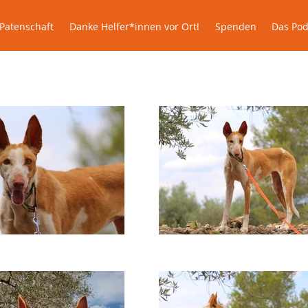
lle
Patenschaft
Danke Helfer*innen vor Ort!
Spenden
Patenschaft
Danke Helfer*innen vor Ort!
Spenden
Das Pod