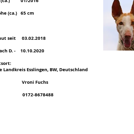
. (ca.) 01/2016
öhe (ca.) 65 cm
hut seit 03.02.2018
ach D. - 10.10.2020
sort:
le Landkreis Esslingen, BW, Deutschland
t Vroni Fuchs
 0172-8678488