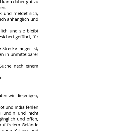
d kann daher gut zu
den.
ck und meldet sich,
sich anhänglich und
ich und sie bleibt
sichert geführt, für
Strecke länger ist,
en in unmittelbarer
 Suche nach einem
u.
ten wir diejenigen,
ot und India fehlen
e Hündin und nicht
änglich und offen,
Auf freiem Gelände
se ohne Katzen und