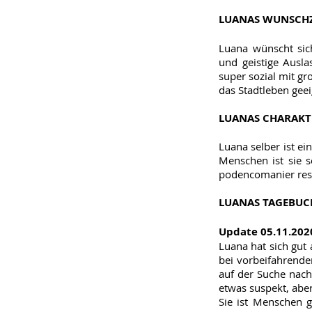
LUANAS WUNSCH
Luana wünscht sic
und geistige Ausla
super sozial mit gr
das Stadtleben gee
LUANAS CHARAKT
Luana selber ist e
Menschen ist sie 
podencomanier reser
LUA
NAS TAGEBUC
Update 05.11.202
Luana hat sich gut 
bei vorbeifahrende
auf der Suche nach
etwas suspekt, aber
Sie ist Menschen 