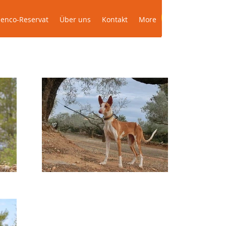
Das Podenco-Reservat
Über uns
More
enco-Reservat
Über uns
Kontakt
More