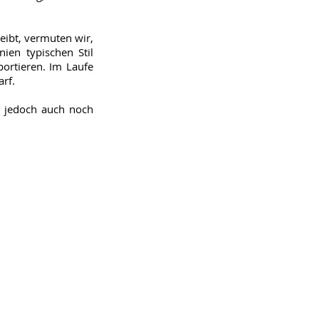
leibt, vermuten wir,
nien typischen Stil
portieren. Im Laufe
arf.
te jedoch auch noch
Seitenübersicht