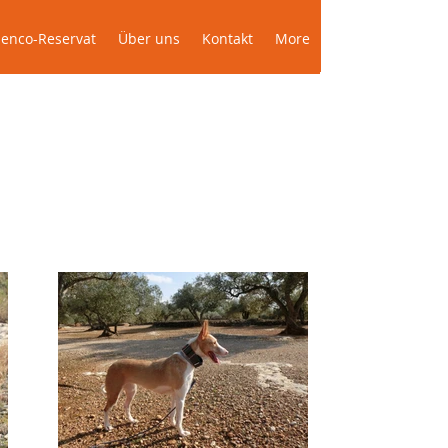
Das Podenco-Reservat
Über uns
More
enco-Reservat
Über uns
Kontakt
More