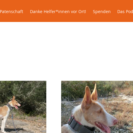
lle
Patenschaft
Danke Helfer*innen vor Ort!
Spenden
Patenschaft
Danke Helfer*innen vor Ort!
Spenden
Das Pod