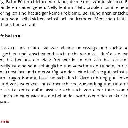
ig. Beim Füttern bleiben wir dabei, denn sonst würde sie ihren F
 anderen klauen gehen. Nelly lebt im Filato problemlos in einem
dringlich sind hat sie gar keine Probleme. Bei Hündinnen entsche
r nun sehr selbstsicher, selbst bei ihr fremden Menschen taut 
h aus Kontakt auf.
ft bei PHF
2.2019 ins Filato. Sie war alleine unterwegs und suchte A
ht gechipt und anscheinend auch nicht vermisst, durfte sie e
en, bis bei uns ein Platz frei wurde. In der Zeit hat sie ein
Nelly ist eine sehr anhängliche und verschmuste Hündin, zur 
h unsicher und unterwürfig. An der Leine läuft sie gut, selbst 
zum Tragen kommt, lässt sie sich durch klare Führung gut len
in und vorausdenken. Ihr ist menschliche Zuwendung und Unte
 als Leckerlis, dafür lässt sie sich auch von einer interessa
it noch an einer Mastitis die behandelt wird. Wenn das auskuriert
MK's.
sicht