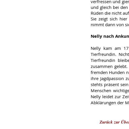
verfressen und gier
und gleich bei den
Rüden die nicht auf
Sie zeigt sich hie
nimmt dann von sic
Nelly nach Ankun
Nelly kam am 17.0
Tierfreundin. Nic
Tierfreundin bleib
zusammen gelebt. 
fremden Hunden noc
ihre Jagdpassion 
stehts präsent se
Menschen wichtiger
Nelly leidet zur Ze
Abklärungen der M
Zurück zur Über