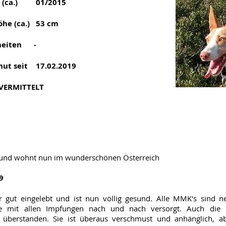
b. (ca.) 01/2015
öhe (ca.) 53 cm
heiten -
hut seit 17.02.2019
 VERMITTELT
lt und wohnt nun im wunderschönen Österreich
9
r gut eingelebt und ist nun völlig gesund. Alle MMK's sind ne
e mit allen Impfungen nach und nach versorgt. Auch die K
überstanden. Sie ist überaus verschmust und anhänglich, a