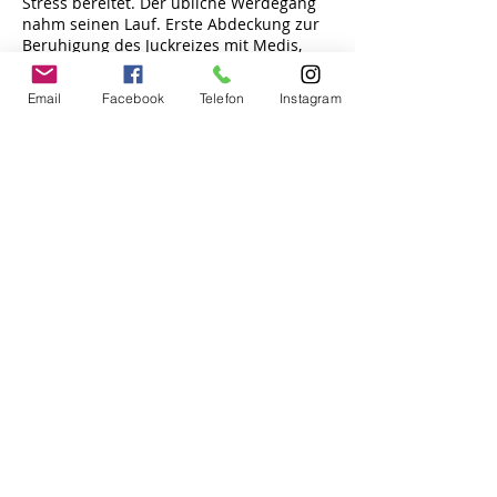
Stress bereitet. Der übliche Werdegang
nahm seinen Lauf. Erste Abdeckung zur
Beruhigung des Juckreizes mit Medis,
Bädern und Lotionen hielten kurz an.
Dann bekam sie ein anderes Futter, eine
Email
Facebook
Telefon
Instagram
leichte vorübergehende Besserung trat
ein. Trotzdem sah sie aus wie ein
gerupftes Huhn. Jeder der selber einen
Hund mit Allergien und Juckreiz hat, weiß
wie sehr es das betroffene Tier außer
Gefecht setzt. Also wurde sie auf Barf
Kaninchen (klar als Podenco) umgestellt.
Da war Madame aber gar nicht
begeistert von, rohes Fleisch fand sie
auch mit Hunger ungenießbar. Ok,
Kaninchen wird gekocht, dazu Kartoffeln
und etwas Gemüse und Borretschöl.
Nach 2 Wochen war eine große
Verbesserung sichtbar. Viel besser aber
noch nicht ganz gut - also Allergietest.
Der brachte dann wenige und zum Glück
nur auf Nahrungsmittel beschränkte
Ergebnisse. Sie verträgt keine rote
Beeten, Nüsse, Bierhefe, Vollei, Soja und