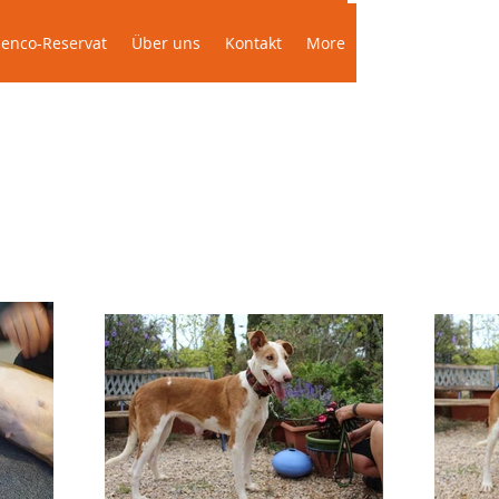
Das Podenco-Reservat
Über uns
More
enco-Reservat
Über uns
Kontakt
More