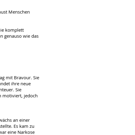
hmust Menschen
ie komplett
en genauso wie das
ag mit Bravour. Sie
undet ihre neue
teuer. Sie
h motiviert, jedoch
ewächs an einer
tellte. Es kam zu
war eine Narkose