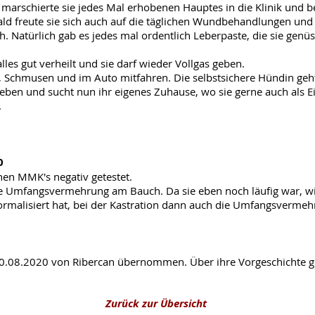
marschierte sie jedes Mal erhobenen Hauptes in die Klinik und b
ld freute sie sich auch auf die täglichen Wundbehandlungen und 
. Natürlich gab es jedes mal ordentlich Leberpaste, die sie genü
lles gut verheilt und sie darf wieder Vollgas geben.
aß, Schmusen und im Auto mitfahren. Die selbstsichere Hündin geh
eben und sucht nun ihr eigenes Zuhause, wo sie gerne auch als E
.
0
chen MMK's negativ getestet.
die Umfangsvermehrung am Bauch. Da sie eben noch läufig war, wi
malisiert hat, bei der Kastration dann auch die Umfangsvermeh
0.08.2020 von Ribercan übernommen. Über ihre Vorgeschichte gib
Zurück zur Übersicht