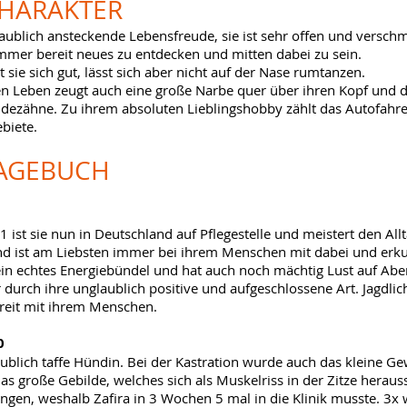
HARAKTER
laublich ansteckende Lebensfreude, sie ist sehr offen und versc
immer bereit neues zu entdecken und mitten dabei zu sein.
 sie sich gut, lässt sich aber nicht auf der Nase rumtanzen.
 Leben zeugt auch eine große Narbe quer über ihren Kopf und d
dezähne. Zu ihrem absoluten Lieblingshobby zählt das Autofahr
biete.
AGEBUCH
 ist sie nun in Deutschland auf Pflegestelle und meistert den Allt
und ist am Liebsten immer bei ihrem Menschen mit dabei und erk
ein echtes Energiebündel und hat auch noch mächtig Lust auf Aben
r durch ihre unglaublich positive und aufgeschlossene Art. Jagdlic
eit mit ihrem Menschen.
0
laublich taffe Hündin. Bei der Kastration wurde auch das kleine G
das große Gebilde, welches sich als Muskelriss in der Zitze herauss
gen, weshalb Zafira in 3 Wochen 5 mal in die Klinik musste. 3x 