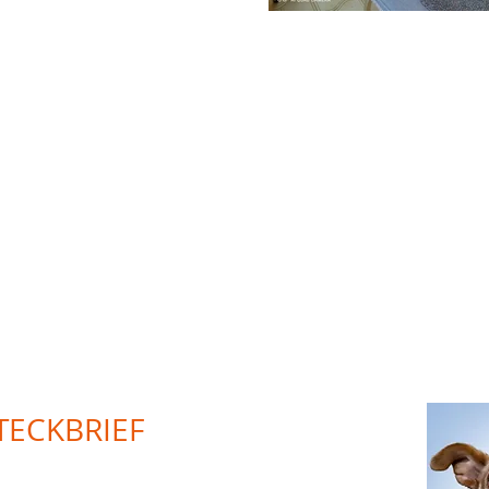
Zafira
TECKBRIEF