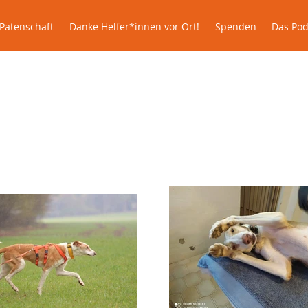
le
Patenschaft
Danke Helfer*innen vor Ort!
Spenden
Patenschaft
Danke Helfer*innen vor Ort!
Spenden
Das Pod