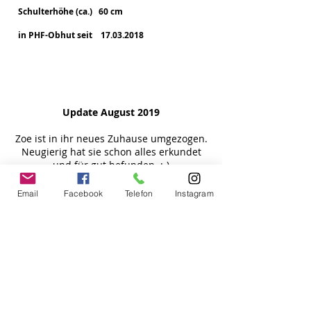
Schulterhöhe (ca.) 60 cm
in PHF-Obhut seit 17.03.2018
VERMITTELT
Update August 2019
Zoe ist in ihr neues Zuhause umgezogen.
Neugierig hat sie schon alles erkundet
und für gut befunden. :-)
Update Februar 2019
Email
Facebook
Telefon
Instagram
In der Zwischenzeit ist
Zoe erfreulicherweise auf alle MMK
negativ getestet.
Zoe nach Ankunft bei PHF
Befreundete Tierschützer konnten Zoe
sichern und ins Filato bringen. Sie ist