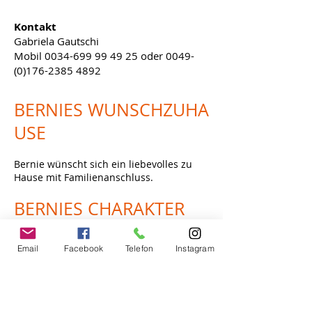
Kontakt
Gabriela Gautschi
Mobil
0034-699 99 49 25
oder
0049-
(0)176-2385 4892
BERNIES
WUNSCHZUHA
USE
Bernie wünscht sich ein liebevolles zu
Hause mit Familienanschluss.
BERNIES
CHARAKTER
Die Rasselbande befindet sich noch im
Email
Facebook
Telefon
Instagram
Wachstum und dementsprechend noch
in der Einschätzungsphase.
BERNIES
TAGEBUCH