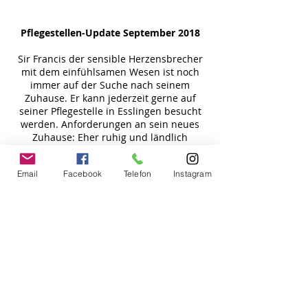
Pflegestellen-Update September 2018
Sir Francis der sensible Herzensbrecher
mit dem einfühlsamen Wesen ist noch
immer auf der Suche nach seinem
Zuhause. Er kann jederzeit gerne auf
seiner Pflegestelle in Esslingen besucht
werden. Anforderungen an sein neues
Zuhause: Eher ruhig und ländlich
gelegen, er ist kein "Stadthund", würde
sich aber über einen Artgenossen in der
Email
Facebook
Telefon
Instagram
Familie freuen !
Pflegestellen-Update Juni 2018
Francis - ein Hund für eher gemütliche
Menschen !
Pflegemama Jenni schreibt: "Der Liebe
Francis ! Wo soll ich anfangen ?