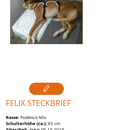
FELIX
FELIX STECKBRIEF
Rasse:
Podenco Mix
Schulterhöhe (ca.):
65
cm
Alter/Geb. (ca.):
06.10.2019