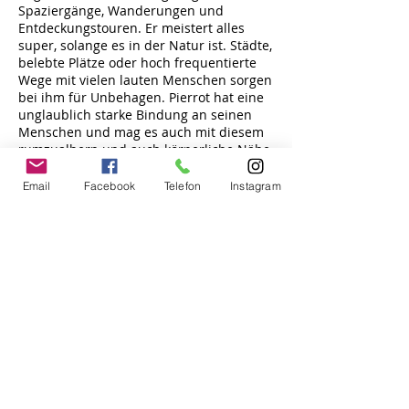
Spaziergänge, Wanderungen und
Entdeckungstouren. Er meistert alles
super, solange es in der Natur ist. Städte,
belebte Plätze oder hoch frequentierte
Wege mit vielen lauten Menschen sorgen
bei ihm für Unbehagen. Pierrot hat eine
unglaublich starke Bindung an seinen
Menschen und mag es auch mit diesem
rumzualbern und auch körperliche Nähe
ist ihm sehr wichtig. Pierrot wird nur in
eine ländliche Gegend und in einen
Email
Facebook
Telefon
Instagram
ruhigen Haushalt vermittelt. Er kann gut
stundenweise alleine bleiben und fährt
aber genauso gerne mit dem Auto mit. Er
ist ein absoluter Traumhund, wenn er in
das Umfeld kommt, in dem er sich wohl
fühlt.
Update 14. Juni 2020
Pierrot hat sich super schnell hier auf
der Pflegestelle zurecht gefunden und
kommt mit allen Menschen und den
anderen Hunden super klar. Er fährt gut