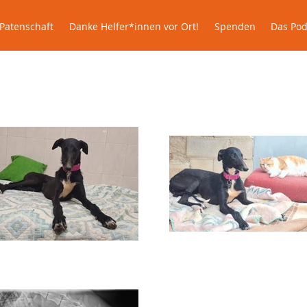
le
Patenschaft
Danke Helfer*innen vor Ort!
Spenden
Patenschaft
Danke Helfer*innen vor Ort!
Spenden
Das Pod