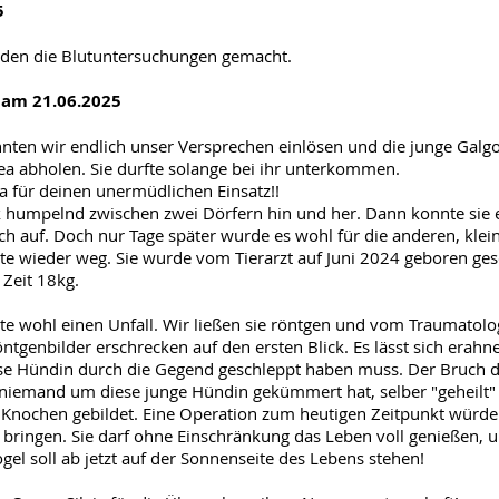
5
den die Blutuntersuchungen gemacht.
 am 21.06.2025
ten wir endlich unser Versprechen einlösen und die junge Galg
ea abholen. Sie durfte solange bei ihr unterkommen.
a für deinen unermüdlichen Einsatz!!
rk humpelnd zwischen zwei Dörfern hin und her. Dann konnte sie 
ch auf. Doch nur Tage später wurde es wohl für die anderen, kle
e wieder weg. Sie wurde vom Tierarzt auf Juni 2024 geboren ges
 Zeit 18kg.
te wohl einen Unfall. Wir ließen sie röntgen und vom Traumatolo
ntgenbilder erschrecken auf den ersten Blick. Es lässt sich erahn
se Hündin durch die Gegend geschleppt haben muss. Der Bruch d
h niemand um diese junge Hündin gekümmert hat, selber "geheilt
 Knochen gebildet. Eine Operation zum heutigen Zeitpunkt würde 
ringen. Sie darf ohne Einschränkung das Leben voll genießen, un
gel soll ab jetzt auf der Sonnenseite des Lebens stehen!