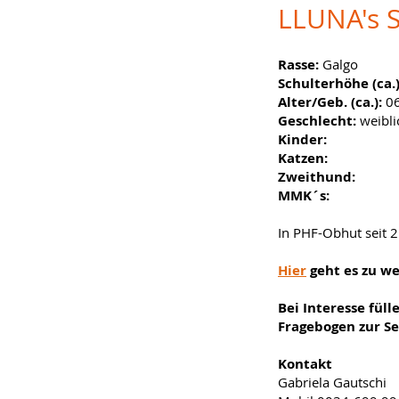
LLUNA's 
Rasse:
Galgo
Schulterhöhe (ca.
Alter/Geb. (ca.):
06
Geschlecht:
weibli
Kinder:
Katzen:
Zweithund:
MMK´s:
In PHF-Obhut seit 
Hier
geht es zu w
Bei Interesse füll
Fragebogen zur Se
Kontakt
Gabriela Gautschi