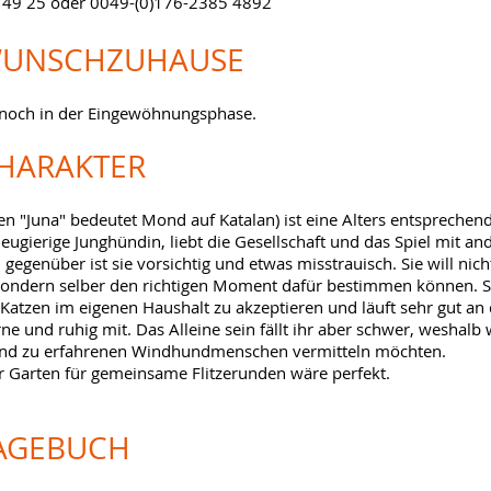
 49 25 oder 0049-(0)176-2385 4892
UNSCHZUHAUSE
h noch in der Eingewöhnungsphase.
HARAKTER
n "Juna" bedeutet Mond auf Katalan) ist eine Alters entsprechend 
eugierige Junghündin, liebt die Gesellschaft und das Spiel mit a
genüber ist sie vorsichtig und etwas misstrauisch. Sie will nicht
sondern selber den richtigen Moment dafür bestimmen können. Si
Katzen im eigenen Haushalt zu akzeptieren und läuft sehr gut an 
rne und ruhig mit. Das Alleine sein fällt ihr aber schwer, weshalb 
nd zu erfahrenen Windhundmenschen vermitteln möchten.
r Garten für gemeinsame Flitzerunden wäre perfekt.
AGEBUCH