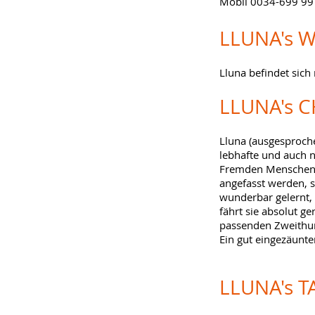
Mobil 0034-699 99
LLUNA's
W
Lluna befindet sic
LLUNA's
C
Lluna (ausgesproche
lebhafte und auch n
Fremden Menschen ge
angefasst werden, 
wunderbar gelernt, 
fährt sie absolut ge
passenden Zweithu
Ein gut eingezäunte
LLUNA's
T