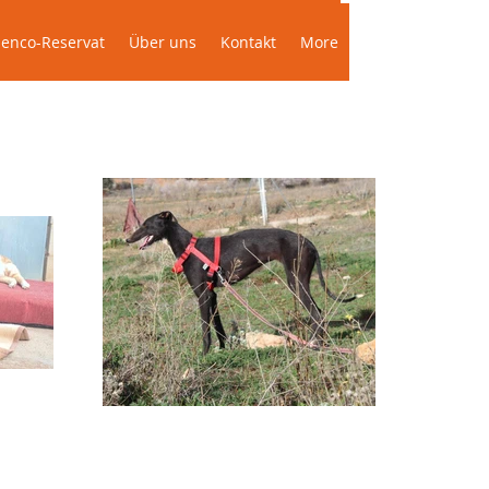
Das Podenco-Reservat
Über uns
More
enco-Reservat
Über uns
Kontakt
More