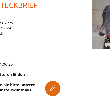
STECKBRIEF
):
62 cm
/2024
ch
21.06.25
eiteren Bildern.
en Sie bitte unseren
lbstauskunft aus.