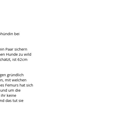
ohündin bei
ein Paar sichern
inen Hunde zu wild
chätzt, ist 62cm
gen gründlich
en, mit welchen
es Femurs hat sich
" und um die
ihr keine
d das tut sie