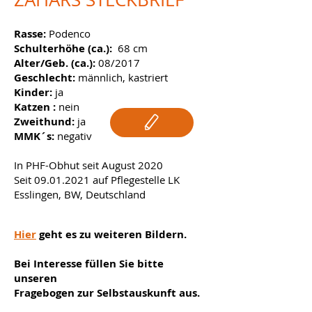
Rasse:
Podenco
Schulterhöhe (ca.):
68 cm
Alter/Geb. (ca.):
08/2017
Geschlecht:
männlich, kastriert
Kinder:
ja
Katzen :
nein
Zweithund:
ja
MMK´s:
negativ
In PHF-Obhut seit August 2020
Seit
09.01.2021
auf Pflegestelle LK
Esslingen, BW, Deutschland ​
Hier
geht es zu weiteren Bildern.
Bei Interesse füllen Sie bitte
unseren
Fragebogen zur Selbstauskunft aus.