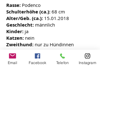
Rasse:
Podenco
Schulterhöhe (ca.):
68 cm
Alter/Geb. (ca.):
15.01.2018
Geschlecht:
männlich
Kinder:
ja
Katzen:
nein
Zweithund:
nur zu Hündinnen
In PHF-Obhut seit
01.03.2021
Email
Facebook
Telefon
Instagram
Kontakt
Gabriela Gautschi
Mobil
0034-699 99 49 25
oder
0049-
(0)176-2385 4892
DANTES
WUNSCHZUHAU
SE
Dante der II. ist auf der Suche nach einer
liebevollen Familie, die mit ihm viel Zeit