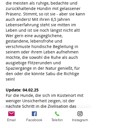
die meisten als ruhige, bedachte und
zurückhaltende Hündin mit gelassener
Präsenz. Stimmt, so ist sie - aber sie kann
auch anders! Mit ihren 6,5 Jahren
Lebenserfahrung steht sie mitten im
Leben und ist sie noch längst nicht alt!
Wer gern eine ausgeglichene,
gestandene, lebensfrohe und
verschmuste hündische Begleitung in
seinem oder ihrem Leben aufnehmen
möchte, die sowohl die Ruhe als auch
ausgiebige Flitzerunden und
Spaziergänge in der Natur genießt, für
den oder die könnte Sabu die Richtige
sein!
Update:
04.02.25
Für die Hunde, die sich im Küstenort mit
weniger Unsicherheit zeigen, ist der
nächste Schritt in die Zivilisation das
Randgebiet einer größeren Stadt: zur
Mittagszeit am wenig belebten Flussufer
Email
Facebook
Telefon
Instagram
und im Park gibt es neben natürlichen
Reizen mehr Verkehr, mehr Lärm, mehr