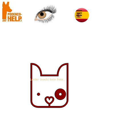
Cola im Glück
Leider (noch) kein Foto...
Cola als PHF-Schützling