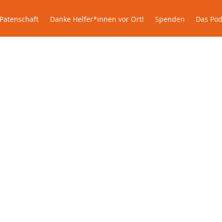
Patenschaft
Danke Helfer*innen vor Ort!
Spenden
Das P
Patenschaft
Danke Helfer*innen vor Ort!
Spenden
Das Pod
Jasmine im Glück