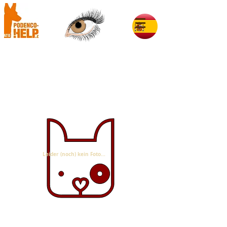
Kira im Glück
Leider (noch) kein Foto...