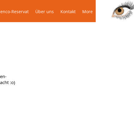
Das Podenco-Reservat
Über uns
More
enco-Reservat
Über uns
Kontakt
More
en-
cht :o)