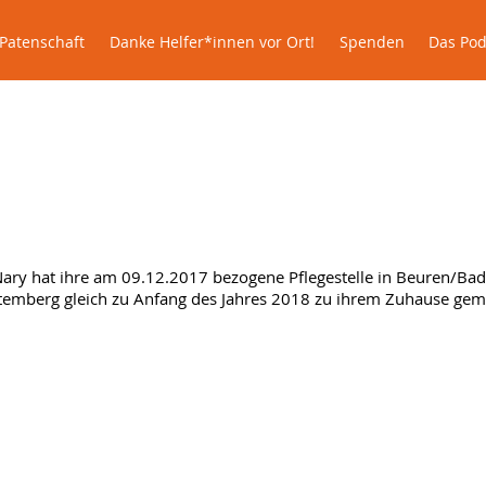
lle
Patenschaft
Danke Helfer*innen vor Ort!
Spenden
Patenschaft
Danke Helfer*innen vor Ort!
Spenden
Das Pod
Nary im Glück
ary hat ihre am 09.12.2017 bezogene Pflegestelle in Beuren/Bad
emberg gleich zu Anfang des Jahres 2018 zu ihrem Zuhause gema