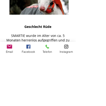
Geschlecht Rüde
SMARTIE wurde im Alter von ca. 5
Monaten herrenlos aufgegriffen und zu
uns gebracht. Inzwischen ist er zu einem
wunderschönen jungen Rüden (kastriert)
Email
Facebook
Telefon
Instagram
herangewachsen und dennoch hat sich
innerhalb eines ganzen Jahres noch
niemand für ihn interessiert - eigentlich
ist uns das unbegreiflich und macht uns
auch ein bisschen traurig. Aber SMARTIE
bekümmert das gar nicht - ihm ging es
mit seinen Podenco-Kumpels bei PHF
wunderbar, und jetzt - auf seiner
Pflegestelle in Köln, wo er seit Mitte
Oktober ist - freut er sich zudem über
saftig grüne Wiesen zum Laufen und
Buddeln, lange Spaziergänge im Grünen