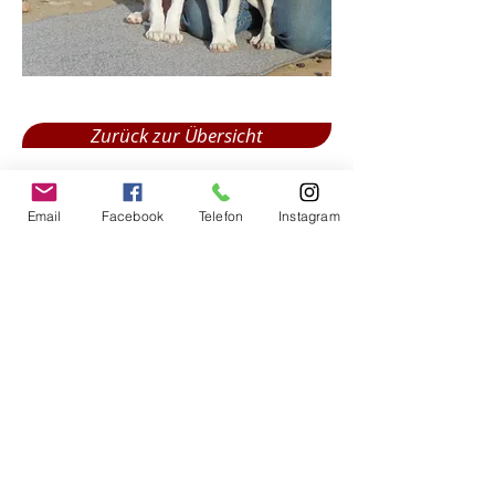
Zurück zur Übersicht
Weiter zum nächsten
Email
Facebook
Telefon
Instagram
Impressum