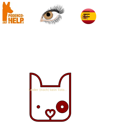
Thelma & Luise im Glück
Leider (noch) kein Foto...