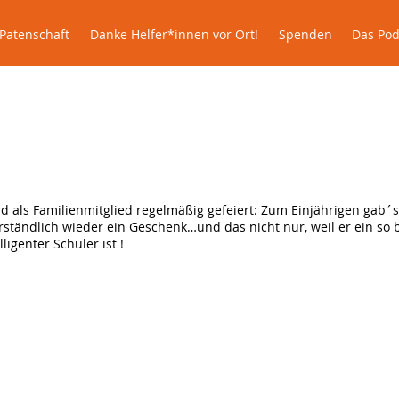
lle
Patenschaft
Danke Helfer*innen vor Ort!
Spenden
Patenschaft
Danke Helfer*innen vor Ort!
Spenden
Das Pod
Elmo im Glück
d als Familienmitglied regelmäßig gefeiert: Zum Einjährigen gab´s
erständlich wieder ein Geschenk…
und das nicht nur, weil er ein so 
ligenter Schüler ist !