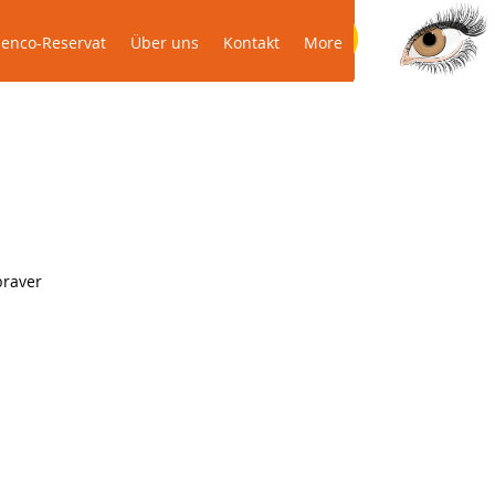
Das Podenco-Reservat
Über uns
More
enco-Reservat
Über uns
Kontakt
More
braver