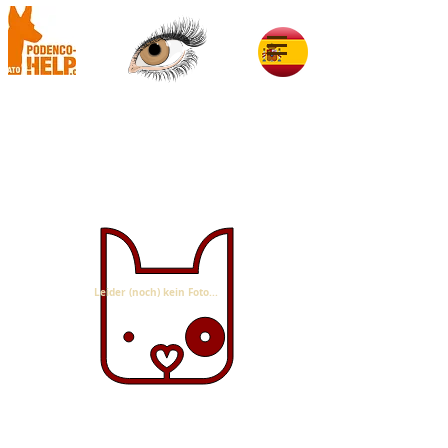
Lua im Glück
Leider (noch) kein Foto...