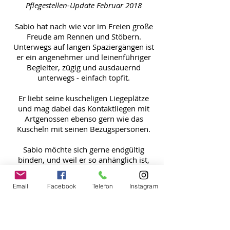
Pflegestellen-Update Februar 2018
Sabio hat nach wie vor im Freien große
Freude am Rennen und Stöbern.
Unterwegs auf langen Spaziergängen ist
er ein angenehmer und leinenführiger
Begleiter, zügig und ausdauernd
unterwegs - einfach topfit.
Er liebt seine kuscheligen Liegeplätze
und mag dabei das Kontaktliegen mit
Artgenossen ebenso gern wie das
Kuscheln mit seinen Bezugspersonen.
Sabio möchte sich gerne endgültig
binden, und weil er so anhänglich ist,
fällt im längeres Alleinbleiben noch
schwer. Es wird Zeit, dass er in die
Email
Facebook
Telefon
Instagram
richtige Obhut kommt und ein
liebevolles Zuhause findet.