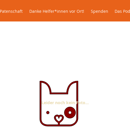
Patenschaft
Danke Helfer*innen vor Ort!
Spenden
Das P
Patenschaft
Danke Helfer*innen vor Ort!
Spenden
Das Pod
Timba im Glück
Leider noch kein Foto...