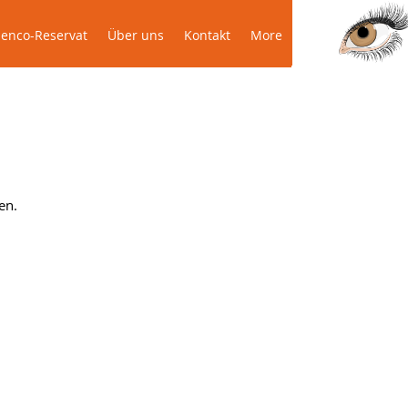
Das Podenco-Reservat
Über uns
More
enco-Reservat
Über uns
Kontakt
More
en.