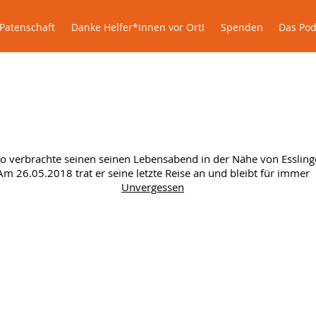
lle
Patenschaft
Danke Helfer*innen vor Ort!
Spenden
Patenschaft
Danke Helfer*innen vor Ort!
Spenden
Das Pod
Trasto im Glück
to verbrachte seinen seinen Lebensabend in der Nähe von Essling
Am 26.05.2018 trat er seine letzte Reise an und bleibt für immer
Unvergessen