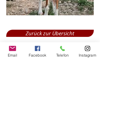
Zurück zur Übersicht
Email
Facebook
Telefon
Instagram
Weiter zum nächsten
Impressum
Impressum