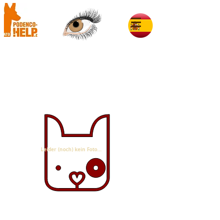
Marron-Grey im Glück
Leider (noch) kein Foto...